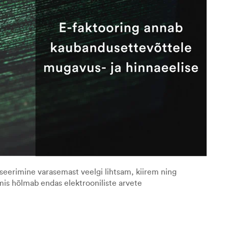
eerimine varasemast veelgi lihtsam, kiirem ning
mis hõlmab endas elektrooniliste arvete