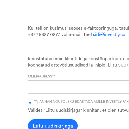
Kui teil on küsimusi seoses e-faktooringuga, tasub
+372 5387 0877 või e-maili teel
sirli@investly.co
Innustatuna meie klientide ja koostööpartnerite e
koondatud ettevõtlusuudised ja -nipid.
Liitu 500+
MEILIAADRESS*
*
ANNAN NÕUSOLEKU EDASTADA MULLE INVESTLY PAKK
Valides "Liitu uudiskirjaga" kinnitan, et olen tutv