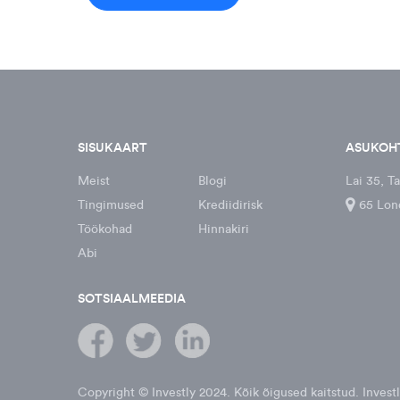
SISUKAART
ASUKOH
Meist
Blogi
Lai 35, Ta
Tingimused
Krediidirisk
65 Lon
Töökohad
Hinnakiri
Abi
SOTSIAALMEEDIA
Copyright © Investly
2024
. Kõik õigused kaitstud. Inves