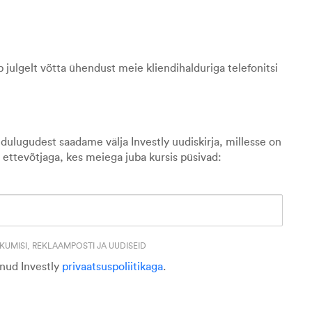
 julgelt võtta ühendust meie kliendihalduriga telefonitsi
dulugudest saadame välja Investly uudiskirja, millesse on
 ettevõtjaga, kes meiega juba kursis püsivad:
UMISI, REKLAAMPOSTI JA UUDISEID
unud Investly
privaatsuspoliitikaga
.