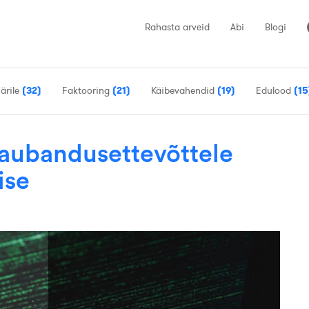
Rahasta arveid
Abi
Blogi
 ärile
(32)
Faktooring
(21)
Käibevahendid
(19)
Edulood
(15
kaubandusettevõttele
ise