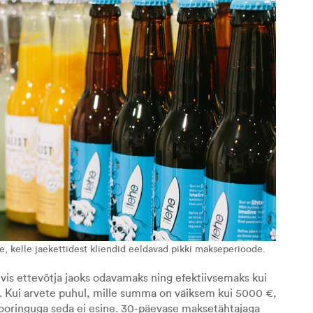
e, kelle jaekettidest kliendid eeldavad pikki makseperioode.
vis ettevõtja jaoks odavamaks ning efektiivsemaks kui
ul. Kui arvete puhul, mille summa on väiksem kui 5000 €,
ktooringuga seda ei esine. 30-päevase maksetähtajaga