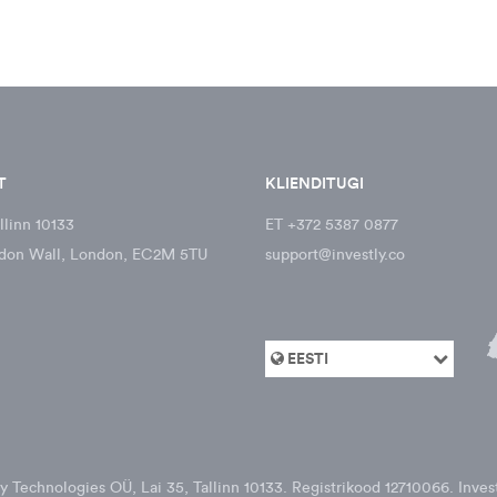
T
KLIENDITUGI
llinn 10133
ET +372 5387 0877
don Wall, London, EC2M 5TU
support@investly.co
EESTI
tly Technologies OÜ, Lai 35, Tallinn 10133. Registrikood 12710066. In