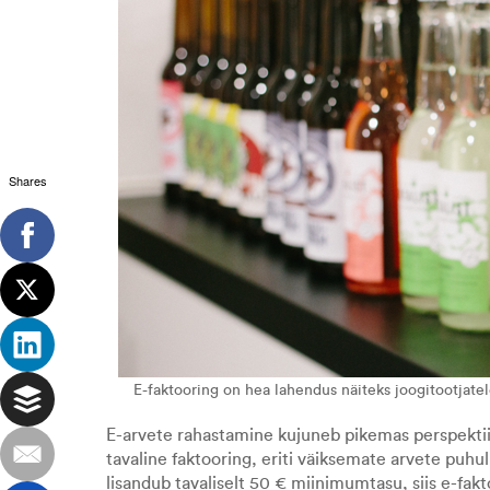
Shares
E-faktooring on hea lahendus näiteks joogitootjatel
E-arvete rahastamine kujuneb pikemas perspektii
tavaline faktooring, eriti väiksemate arvete puh
lisandub tavaliselt 50 € miinimumtasu, siis e-fa