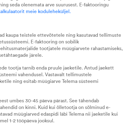
e ning seda olenemata arve suurusest. E-faktooringu
alkulaatorit meie koduleheküljel.
ad kaupa teistele ettevõtetele ning kasutavad tellimuste
hetussüsteemi
. E-faktooring on sobilik
 ehitusmaterjalide tootjatele
müügiarvete rahastamiseks
,
setähtaegade järele.
lede tootja tarnib enda pruule jaeketile. Antud jaekett
 süsteemi vahendusel. Vastavalt tellimustele
eketile ning esitab müügiarve Telema süsteemi
e eest umbes 30-45 päeva pärast. See tähendab
ahendid on kinni. Kuid kui õlletootja on sõlminud e-
tavad müügiarved edaspidi läbi Telema nii jaeketile kui
mel 1-2 tööpäeva jooksul.