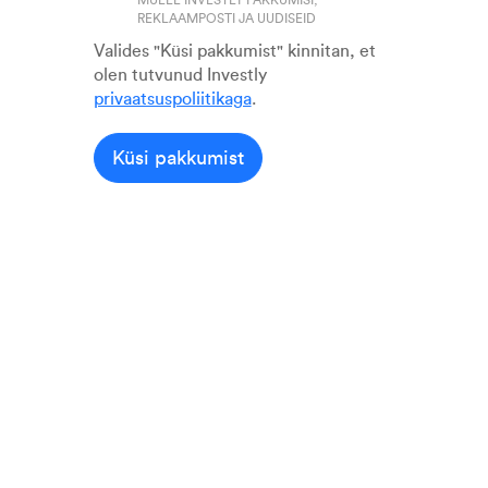
MULLE INVESTLY PAKKUMISI,
REKLAAMPOSTI JA UUDISEID
Valides "Küsi pakkumist" kinnitan, et
olen tutvunud Investly
privaatsuspoliitikaga
.