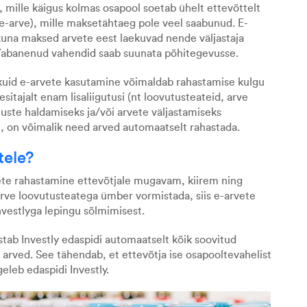
 mille käigus kolmas osapool soetab ühelt ettevõttelt
 e-arve), mille maksetähtaeg pole veel saabunud. E-
kuna maksed arvete eest laekuvad nende väljastaja
 Vabanenud vahendid saab suunata põhitegevusse.
 kuid e-arvete kasutamine võimaldab rahastamise kulgu
sitajalt enam lisaliigutusi (nt loovutusteateid, arve
imuste haldamiseks ja/või arvete väljastamiseks
), on võimalik
need arved automaatselt rahastada
.
tele?
vete rahastamine ettevõtjale mugavam, kiirem ning
arve loovutusteatega ümber vormistada, siis e-arvete
nvestlyga lepingu sõlmimisest.
stab Investly edaspidi automaatselt kõik soovitud
ad arved. See tähendab, et ettevõtja ise osapooltevahelist
eleb edaspidi Investly.