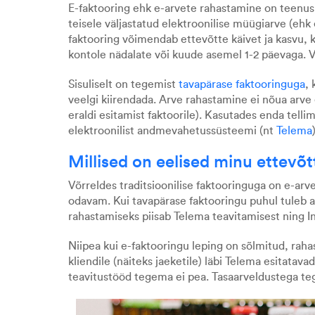
E-faktooring ehk e-arvete rahastamine on teenus,
teisele väljastatud elektroonilise müügiarve (ehk
faktooring võimendab ettevõtte käivet ja kasvu, 
kontole nädalate või kuude asemel 1-2 päevaga.
Sisuliselt on tegemist
tavapärase faktooringuga
,
veelgi kiirendada. Arve rahastamine ei nõua arve e
eraldi esitamist faktoorile). Kasutades enda tell
elektroonilist andmevahetussüsteemi (nt
Telema
Millised on eelised minu ettevõt
Võrreldes traditsioonilise faktooringuga on e-ar
odavam. Kui tavapärase faktooringu puhul tuleb 
rahastamiseks piisab Telema teavitamisest ning I
Niipea kui e-faktooringu leping on sõlmitud, raha
kliendile (näiteks jaeketile) läbi Telema esitatav
teavitustööd tegema ei pea. Tasaarveldustega teg