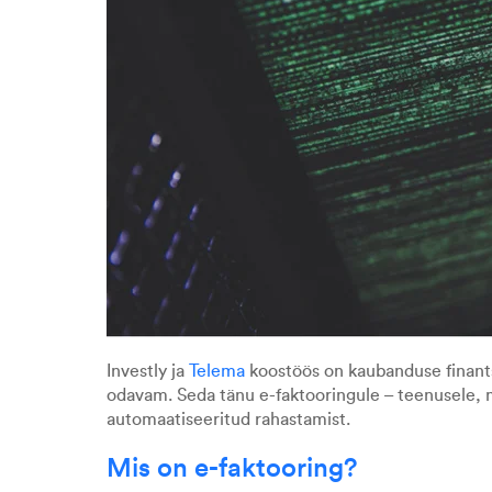
Investly ja
Telema
koostöös on kaubanduse finants
odavam. Seda tänu e-faktooringule – teenusele, 
automaatiseeritud rahastamist.
Mis on e-faktooring?