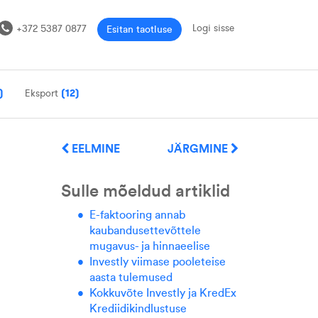
Logi sisse
+372 5387 0877
Esitan taotluse
)
Eksport
(12)
EELMINE
JÄRGMINE
Sulle mõeldud artiklid
E-faktooring annab
kaubandusettevõttele
mugavus- ja hinnaeelise
Investly viimase pooleteise
aasta tulemused
Kokkuvõte Investly ja KredEx
Krediidikindlustuse