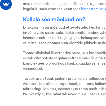
arve rahastamise kulu jääb harilikult 1,7 % juurd
kogukulu saab arvutada kasutades
hinnastamise k
Kellele see mõeldud on?
E-faktooring on mõeldud ettevõtetele, kes tarniv
ja/või arvete saatmiseks
elektroonilist andmeva
lahendus
näiteks
toidu-, joogi-, tarbekaupade või
et mitte jääda ootama suurklientide pikkade mak
Toome siinkohal illustreeriva näite, kus käsitööõl
esitab õlletootjale regulaarselt tellimusi Telema
komplekteerib pruulikoda kauba, saadab selle ja
vahendusel.
Tavapäraselt tasub jaekett pruulikojale tellimus
väiketootjale pikka ooteperioodi, mil tema käibev
faktooringu lepingu, edastatakse tema poolt esita
ka Investlyle, kes rahastab arved 30-45 päeva ase