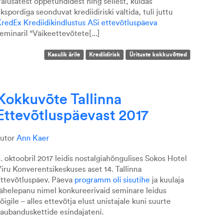
alusatest õppetundidest ning sellest, kuidas
kspordiga seonduvat krediidiriski vältida, tuli juttu
redEx Krediidikindlustus ASi
ettevõtluspäeva
eminaril “Väikeettevõtete[...]
Kasulik ärile
Krediidirisk
Ürituste kokkuvõtted
Kokkuvõte Tallinna
Ettevõtluspäevast 2017
autor
Ann Kaer
. oktoobril 2017 leidis nostalgiahõngulises Sokos Hotel
iru Konverentsikeskuses aset 14. Tallinna
ttevõtluspäev. Päeva
programm oli sisutihe
ja kuulaja
ähelepanu nimel konkureerivaid seminare leidus
õigile – alles ettevõtja elust unistajale kuni suurte
aubanduskettide esindajateni.