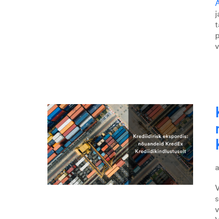
A
j
t
p
v
V
s
v