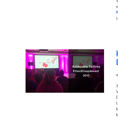
V
e
K
s
3
V
E
t
k
k