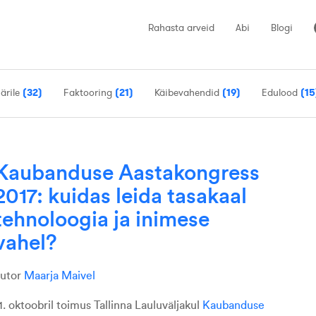
Rahasta arveid
Abi
Blogi
 ärile
(32)
Faktooring
(21)
Käibevahendid
(19)
Edulood
(15
Kaubanduse Aastakongress
2017: kuidas leida tasakaal
tehnoloogia ja inimese
vahel?
autor
Maarja Maivel
1. oktoobril toimus Tallinna Lauluväljakul
Kaubanduse