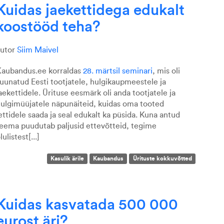
Kuidas jaekettidega edukalt
koostööd teha?
autor
Siim Maivel
aubandus.ee korraldas
28. märtsil seminari
, mis oli
uunatud Eesti tootjatele, hulgikaupmeestele ja
aekettidele. Ürituse eesmärk oli anda tootjatele ja
ulgimüüjatele näpunäiteid, kuidas oma tooted
ettidele saada ja seal edukalt ka püsida. Kuna antud
eema puudutab paljusid ettevõtteid, tegime
lulistest[...]
Kasulik ärile
Kaubandus
Ürituste kokkuvõtted
Kuidas kasvatada 500 000
eurost äri?