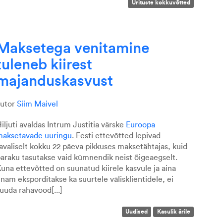
Ürituste kokkuvõtted
Maksetega venitamine
tuleneb kiirest
majanduskasvust
autor
Siim Maivel
iljuti avaldas Intrum Justitia värske
Euroopa
aksetavade uuringu
. Eesti ettevõtted lepivad
avaliselt kokku 22 päeva pikkuses maksetähtajas, kuid
araku tasutakse vaid kümnendik neist õigeaegselt.
una ettevõtted on suunatud kiirele kasvule ja aina
nam eksporditakse ka suurtele välisklientidele, ei
uuda rahavood[...]
Uudised
Kasulik ärile