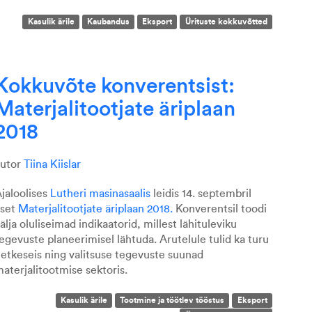
Kasulik ärile
Kaubandus
Eksport
Ürituste kokkuvõtted
Kokkuvõte konverentsist:
Materjalitootjate äriplaan
2018
autor
Tiina Kiislar
jaloolises
Lutheri masinasaalis
leidis 14. septembril
aset
Materjalitootjate äriplaan 2018.
Konverentsil toodi
älja oluliseimad indikaatorid, millest lähituleviku
egevuste planeerimisel lähtuda. Arutelule tulid ka turu
etkeseis ning valitsuse tegevuste suunad
aterjalitootmise sektoris.
Kasulik ärile
Tootmine ja töötlev tööstus
Eksport