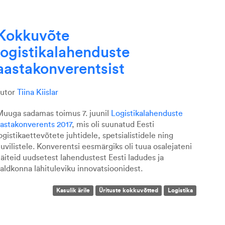
Kokkuvõte
logistikalahenduste
aastakonverentsist
autor
Tiina Kiislar
uuga sadamas toimus 7. juunil
Logistikalahenduste
astakonverents 2017
, mis oli suunatud Eesti
ogistikaettevõtete juhtidele, spetsialistidele ning
uvilistele. Konverentsi eesmärgiks oli tuua osalejateni
äiteid uudsetest lahendustest Eesti ladudes ja
valdkonna
lähituleviku innovatsioonidest
.
Kasulik ärile
Ürituste kokkuvõtted
Logistika