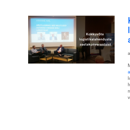
M
a
l
h
n