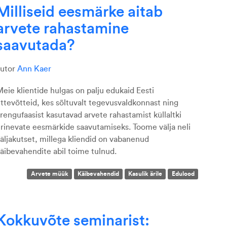
Milliseid eesmärke aitab
arvete rahastamine
saavutada?
autor
Ann Kaer
eie klientide hulgas on palju edukaid Eesti
ttevõtteid, kes sõltuvalt tegevusvaldkonnast ning
rengufaasist kasutavad arvete rahastamist küllaltki
rinevate eesmärkide saavutamiseks.
Toome välja neli
äljakutset, millega kliendid on vabanenud
äibevahendite abil toime tulnud.
Arvete müük
Käibevahendid
Kasulik ärile
Edulood
Kokkuvõte seminarist: