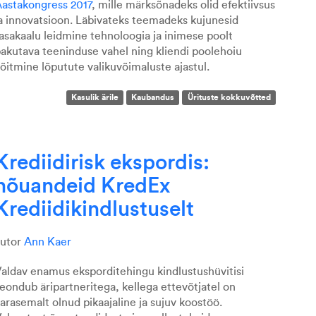
astakongress 2017
, mille märksõnadeks olid efektiivsus
a innovatsioon. Läbivateks teemadeks kujunesid
asakaalu leidmine tehnoloogia ja inimese poolt
akutava teeninduse vahel ning kliendi poolehoiu
õitmine lõputute valikuvõimaluste ajastul.
Kasulik ärile
Kaubandus
Ürituste kokkuvõtted
Krediidirisk ekspordis:
nõuandeid KredEx
Krediidikindlustuselt
autor
Ann Kaer
aldav enamus eksporditehingu kindlustushüvitisi
eondub äripartneritega, kellega ettevõtjatel on
arasemalt olnud pikaajaline ja sujuv koostöö.