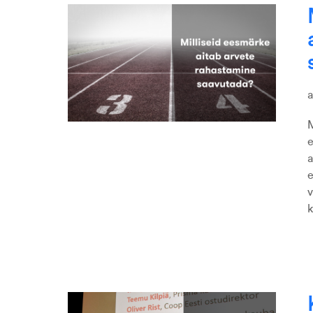
M
e
a
e
v
k