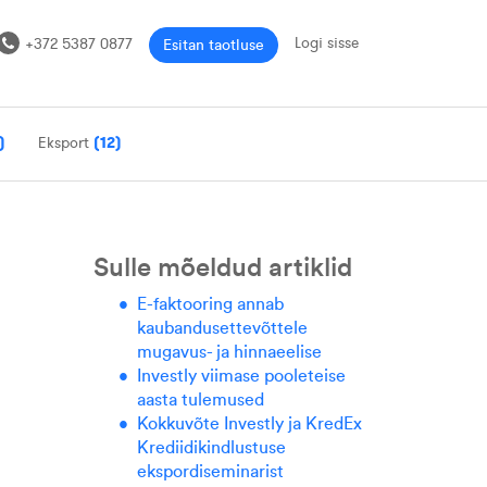
Logi sisse
+372 5387 0877
Esitan taotluse
)
Eksport
(12)
Sulle mõeldud artiklid
E-faktooring annab
kaubandusettevõttele
mugavus- ja hinnaeelise
Investly viimase pooleteise
aasta tulemused
Kokkuvõte Investly ja KredEx
Krediidikindlustuse
ekspordiseminarist