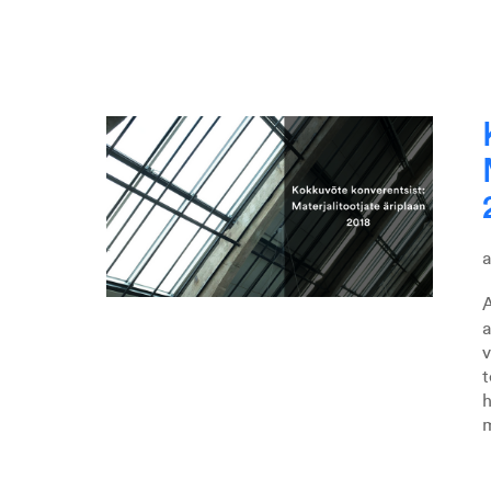
A
v
t
h
m