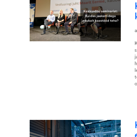
K
s
j
h
l
t
o