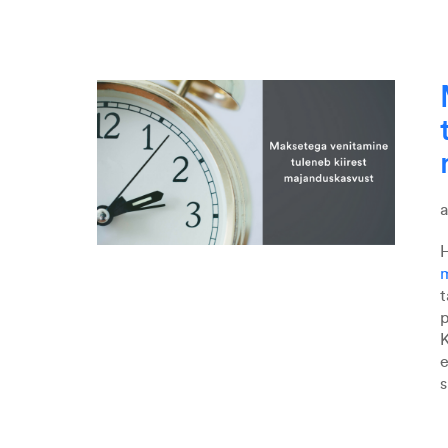
H
m
t
p
K
e
s