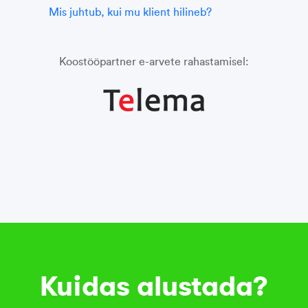
Mis juhtub, kui mu klient hilineb?
Koost
ööpartner e-arvete rahastamisel:
Kuidas alustada?