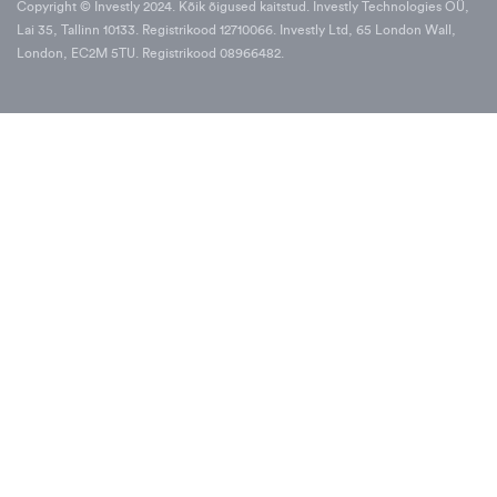
Copyright © Investly 2024. Kõik õigused kaitstud. Investly Technologies OÜ,
Lai 35, Tallinn 10133. Registrikood 12710066. Investly Ltd, 65 London Wall,
London, EC2M 5TU. Registrikood 08966482.