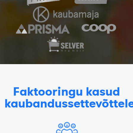
Faktooringu kasud
kaubandussettevõttel