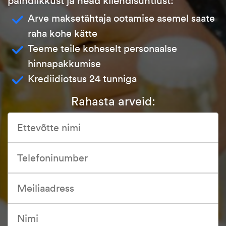
paindlikkust ja head kliendisuhtlust:
Arve maksetähtaja ootamise asemel saate
raha kohe kätte
Teeme teile koheselt personaalse
hinnapakkumise
Krediidiotsus 24 tunniga
Rahasta arveid: