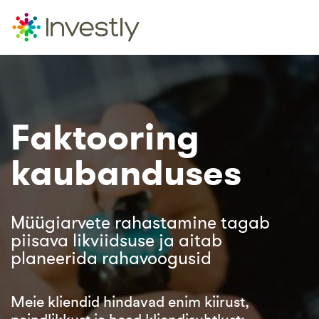
Faktooring
kaubanduses
Müügiarvete rahastamine tagab
piisava likviidsuse ja aitab
planeerida rahavoogusid
Meie kliendid hindavad enim kiirust,