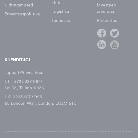
Ehitus
Üldtingimused
Investeeri
Logistika
arvetesse
Privaatsuspoliitika
Teenused
Partnerlus
KLIENDITUGI
support@investly.co
ET: +372 5387 0877
Lai 35, Tallinn 10133
UK: 0203 287 9996
65 London Wall, London, EC2M 5TU