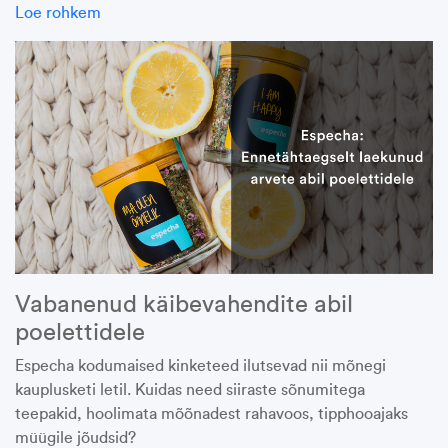
Loe rohkem
Vabanenud käibevahendite abil
poelettidele
Especha
kodumaised kinketeed ilutsevad nii mõnegi
kauplusketi letil.
Kuidas need siiraste sõnumitega
teepakid, hoolimata mõõnadest rahavoos, tipphooajaks
müügile jõudsid?