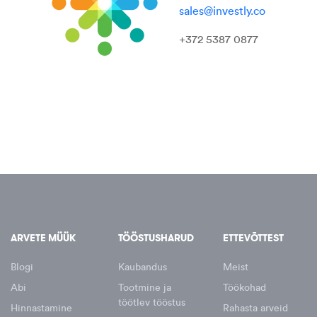
sales@investly.co
+372 5387 0877
ARVETE MÜÜK
TÖÖSTUSHARUD
ETTEVÕTTEST
Blogi
Kaubandus
Meist
Abi
Tootmine ja
Töökohad
töötlev tööstus
Hinnastamine
Rahasta arveid