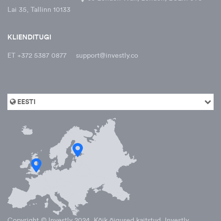
Lai 35, Tallinn 10133
KLIENDITUGI
ET +372 5387 0877
support@investly.co
EESTI
Copyright © Investly
2024
. Kõik õigused kaitstud. Investly