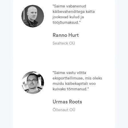
"
Saime vabanenud
käibevahenditega katta
jooksvad kulud ja
tööjõumaksud.
"
Ranno Hurt
Sealteck OÜ
"
Saime vastu võtta
eksporttellimuse, mis oleks
muidu käibekapitali voo
kuivaks tõmmanud.
"
Urmas Roots
Õllenaut OÜ