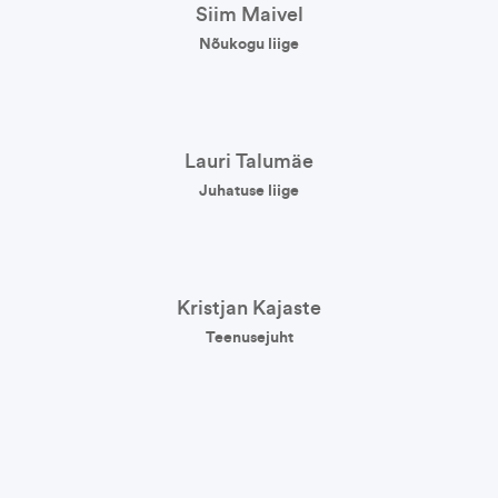
Siim Maivel
Nõukogu liige
Lauri Talumäe
Juhatuse liige
Kristjan Kajaste
Teenusejuht