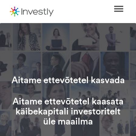
Toggle
navigati
Aitame ettevõtetel kasvada
Aitame ettevõtetel kaasata
käibekapitali investoritelt
üle maailma