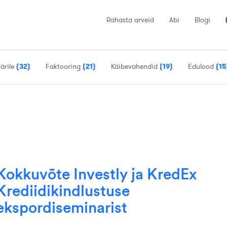
Rahasta arveid
Abi
Blogi
 ärile
(32)
Faktooring
(21)
Käibevahendid
(19)
Edulood
(15
Kokkuvõte Investly ja KredEx
Krediidikindlustuse
ekspordiseminarist