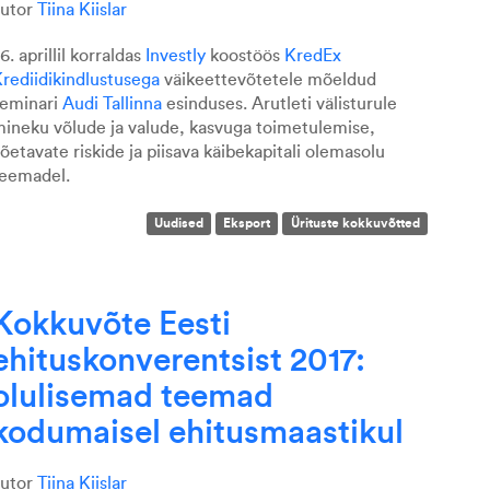
autor
Tiina Kiislar
6. aprillil korraldas
Investly
koostöös
KredEx
rediidikindlustusega
väikeettevõtetele mõeldud
eminari
Audi Tallinna
esinduses. Arutleti välisturule
ineku võlude ja valude, kasvuga toimetulemise,
õetavate riskide ja piisava käibekapitali olemasolu
eemadel.
Uudised
Eksport
Ürituste kokkuvõtted
Kokkuvõte Eesti
ehituskonverentsist 2017:
olulisemad teemad
kodumaisel ehitusmaastikul
autor
Tiina Kiislar