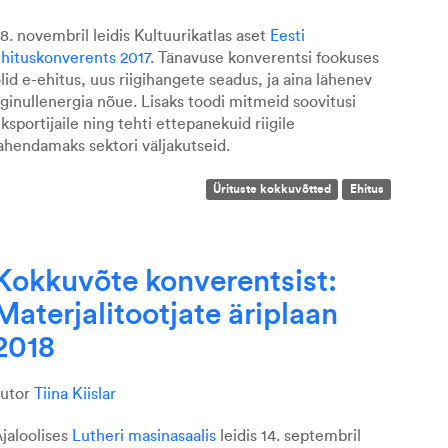
8. novembril leidis Kultuurikatlas aset
Eesti
hituskonverents 2017
. Tänavuse konverentsi fookuses
lid e-ehitus, uus riigihangete seadus, ja aina lähenev
iginullenergia nõue. Lisaks toodi mitmeid soovitusi
ksportijaile ning tehti ettepanekuid riigile
ahendamaks sektori väljakutseid.
Ürituste kokkuvõtted
Ehitus
Kokkuvõte konverentsist:
Materjalitootjate äriplaan
2018
autor
Tiina Kiislar
jaloolises
Lutheri masinasaalis
leidis 14. septembril