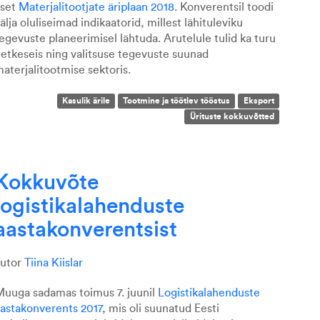
aset
Materjalitootjate äriplaan 2018.
Konverentsil toodi
älja oluliseimad indikaatorid, millest lähituleviku
egevuste planeerimisel lähtuda. Arutelule tulid ka turu
etkeseis ning valitsuse tegevuste suunad
aterjalitootmise sektoris.
Kasulik ärile
Tootmine ja töötlev tööstus
Eksport
Ürituste kokkuvõtted
Kokkuvõte
logistikalahenduste
aastakonverentsist
autor
Tiina Kiislar
uuga sadamas toimus 7. juunil
Logistikalahenduste
astakonverents 2017
, mis oli suunatud Eesti