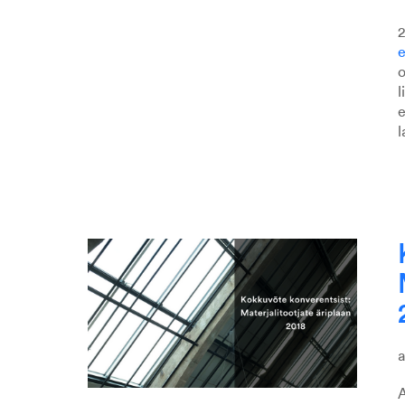
2
e
o
l
e
l
A