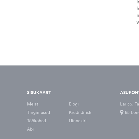
l
h
n
SISUKAART
ASUKOH
Meist
Blogi
Lai 35, Ta
Tingimused
Krediidirisk
65 Lon
Töökohad
Hinnakiri
Abi