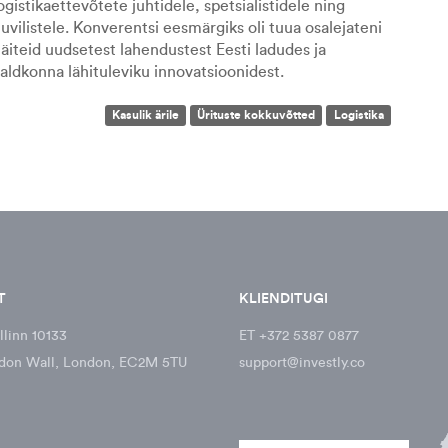
ogistikaettevõtete juhtidele, spetsialistidele ning
uvilistele. Konverentsi eesmärgiks oli tuua osalejateni
äiteid uudsetest lahendustest Eesti ladudes ja
valdkonna
lähituleviku innovatsioonidest
.
Kasulik ärile
Ürituste kokkuvõtted
Logistika
T
KLIENDITUGI
llinn 10133
ET +372 5387 0877
don Wall, London, EC2M 5TU
support@investly.co