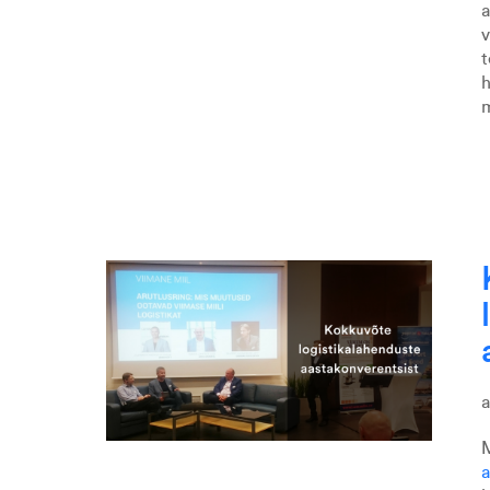
v
t
h
m
M
a