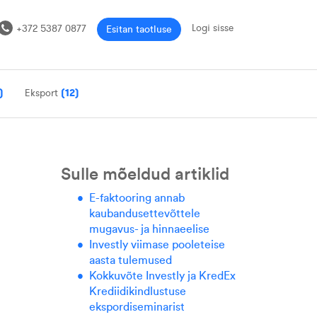
Logi sisse
+372 5387 0877
Esitan taotluse
)
Eksport
(12)
Sulle mõeldud artiklid
E-faktooring annab
kaubandusettevõttele
mugavus- ja hinnaeelise
Investly viimase pooleteise
aasta tulemused
Kokkuvõte Investly ja KredEx
Krediidikindlustuse
ekspordiseminarist