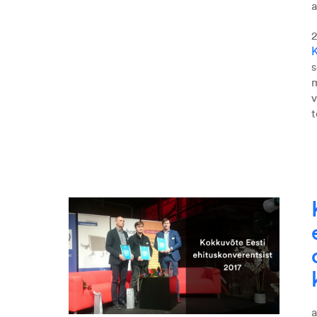
2
K
s
m
v
t