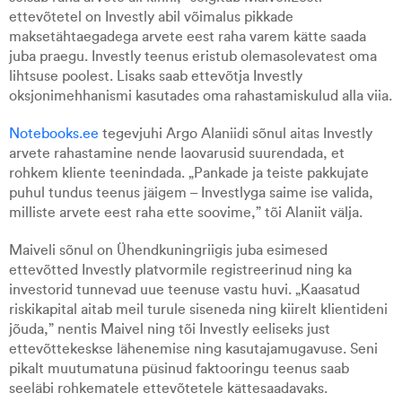
ettevõtetel on Investly abil võimalus pikkade
maksetähtaegadega arvete eest raha varem kätte saada
juba praegu. Investly teenus eristub olemasolevatest oma
lihtsuse poolest. Lisaks saab ettevõtja Investly
oksjonimehhanismi kasutades oma rahastamiskulud alla viia.
Notebooks.ee
tegevjuhi Argo Alaniidi sõnul aitas Investly
arvete rahastamine nende laovarusid suurendada, et
rohkem kliente teenindada. „Pankade ja teiste pakkujate
puhul tundus teenus jäigem – Investlyga saime ise valida,
milliste arvete eest raha ette soovime,” tõi Alaniit välja.
Maiveli sõnul on Ühendkuningriigis juba esimesed
ettevõtted Investly platvormile registreerinud ning ka
investorid tunnevad uue teenuse vastu huvi. „Kaasatud
riskikapital aitab meil turule siseneda ning kiirelt klientideni
jõuda,” nentis Maivel ning tõi Investly eeliseks just
ettevõttekeskse lähenemise ning kasutajamugavuse. Seni
pikalt muutumatuna püsinud faktooringu teenus saab
seeläbi rohkematele ettevõtetele kättesaadavaks.