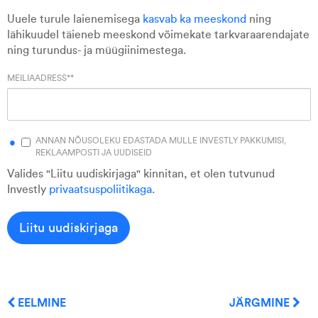
Uuele turule laienemisega
kasvab ka meeskond
ning
lähikuudel täieneb meeskond võimekate tarkvaraarendajate
ning turundus- ja müügiinimestega.
MEILIAADRESS*
*
ANNAN NÕUSOLEKU EDASTADA MULLE INVESTLY PAKKUMISI,
REKLAAMPOSTI JA UUDISEID
Valides "Liitu uudiskirjaga" kinnitan, et olen tutvunud
Investly
privaatsuspoliitikaga
.
EELMINE
JÄRGMINE