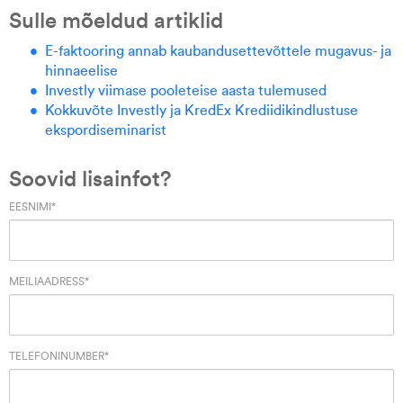
Sulle mõeldud artiklid
E-faktooring annab kaubandusettevõttele mugavus- ja
hinnaeelise
Investly viimase pooleteise aasta tulemused
Kokkuvõte Investly ja KredEx Krediidikindlustuse
ekspordiseminarist
Soovid lisainfot?
EESNIMI
*
MEILIAADRESS
*
TELEFONINUMBER
*