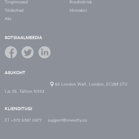
Tingimused
Krediidirisk
Töökohad
Hinnakiri
Abi
SOTSIAALMEEDIA
ASUKOHT
65 London Wall, London, EC2M 5TU
Lai 35, Tallinn 10133
KLIENDITUGI
ET +372 5387 0877
support@investly.co