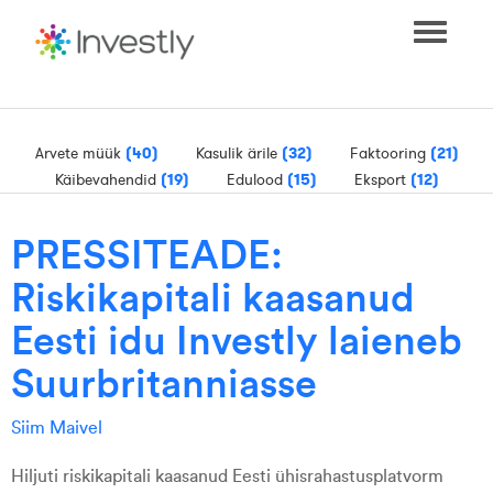
Toggle
navigati
Arvete müük
(40)
Kasulik ärile
(32)
Faktooring
(21)
Käibevahendid
(19)
Edulood
(15)
Eksport
(12)
PRESSITEADE:
Riskikapitali kaasanud
Eesti idu Investly laieneb
Suurbritanniasse
Siim Maivel
Hiljuti riskikapitali kaasanud Eesti ühisrahastusplatvorm