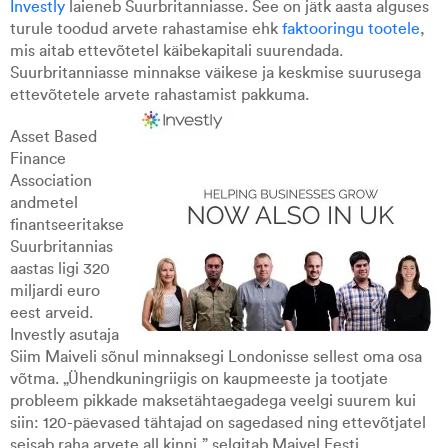
Investly
laieneb Suurbritanniasse. See on jätk aasta alguses
turule toodud arvete rahastamise ehk
faktooringu tootele
,
mis aitab ettevõtetel käibekapitali suurendada.
Suurbritanniasse minnakse väikese ja keskmise suurusega
ettevõtetele arvete rahastamist pakkuma.
Asset Based
Finance
Association
andmetel
finantseeritakse
Suurbritannias
aastas ligi 320
miljardi euro
eest arveid.
Investly asutaja
Siim Maiveli sõnul minnaksegi Londonisse sellest oma osa
võtma. „Ühendkuningriigis on kaupmeeste ja tootjate
probleem pikkade maksetähtaegadega veelgi suurem kui
siin: 120-päevased tähtajad on sagedased ning ettevõtjatel
seisab raha arvete all kinni,” selgitab Maivel.
Eesti