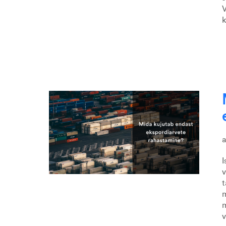
V
k
I
t
m
m
v