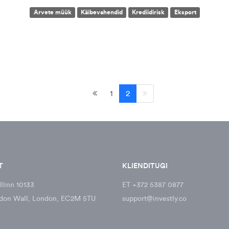
Arvete müük
Käibevahendid
Krediidirisk
Eksport
1
2
T
KLIENDITUGI
llinn 10133
ET +372 5387 0877
don Wall, London, EC2M 5TU
support@investly.co