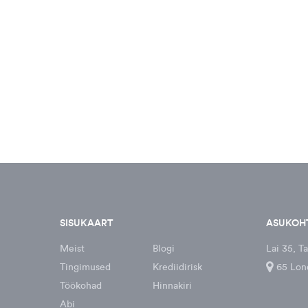
SISUKAART
ASUKOH
Meist
Blogi
Lai 35, Ta
Tingimused
Krediidirisk
65 Lon
Töökohad
Hinnakiri
Abi