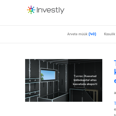
Arvete müük
(40)
Kasulik
T
e
s