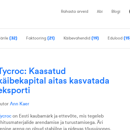
Rahasta arveid
Abi
Blogi
 ärile
(32)
Faktooring
(21)
Käibevahendid
(19)
Edulood
(15
Tycroc: Kaasatud
käibekapital aitas kasvatada
eksporti
autor
Ann Kaer
ycroc
on Eesti kaubamärk ja ettevõte, mis tegeleb
hitusmaterjalide arendamise ja turustamisega. Äri
enine areng on olnud stabiilne ja pidevas tõusujoones.