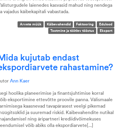
älisturgudele laienedes kasvasid mahud ning nendega
a vajadus
käibekapitali
vabastada
.
Arvete müük
Käibevahendid
Faktooring
Edulood
Tootmine ja töötlev tööstus
Eksport
Mida kujutab endast
ekspordiarvete rahastamine?
autor
Ann Kaer
segi hoolika planeerimise ja finantsjuhtimise korral
võib
eksportimine
ettevõtte proovile
panna
. Välismaale
arnimisega kaasnevad tavapärasest veelgi pikemad
üügitsüklid ja suuremad riskid. Käibevahendite nutikal
ajandamisel ning äripartneri krediidivõimekuses
eendumisel võib abiks
olla
ekspordi
arvete[...]