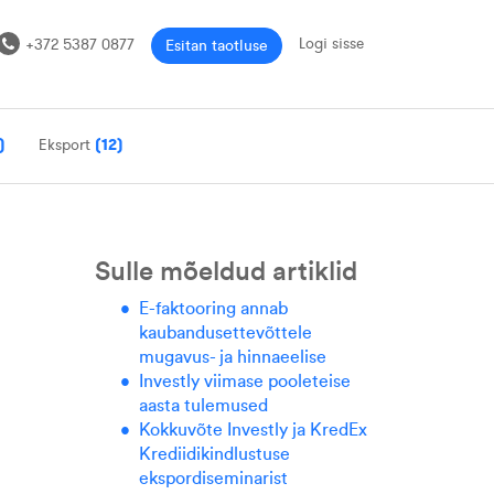
Logi sisse
+372 5387 0877
Esitan taotluse
)
Eksport
(12)
Sulle mõeldud artiklid
E-faktooring annab
kaubandusettevõttele
mugavus- ja hinnaeelise
Investly viimase pooleteise
aasta tulemused
Kokkuvõte Investly ja KredEx
Krediidikindlustuse
ekspordiseminarist